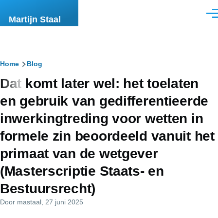
Overslaan en naar de inhoud gaan
Men
Martijn Staal
Kruimelpad
Home
Blog
Dat komt later wel: het toelaten
en gebruik van gedifferentieerde
inwerkingtreding voor wetten in
formele zin beoordeeld vanuit het
primaat van de wetgever
(Masterscriptie Staats- en
Bestuursrecht)
Door
mastaal
, 27 juni 2025